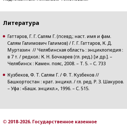
Литература
Гаттаров, Г. Г. Салям Г. (псевд.; наст. имя и фам.
Салям Галимович Галимов) / Г. Г. Гаттаров, К. Д.
Муртазин // Челябинская область : энциклопедия :
в 7 т. / редкол.: К. Н. Бочкарев (гл. ред.) [и др.]. –
Челябинск : Камен. пояс, 2008. – Т. 5. – С. 733
Кузбеков, Ф. Т. Салям Г. / Ф. Т. Кузбеков //
Башкортостан : крат. энцикл. / гл. ред. Р. З. Шакуров.
– Уфа : «Башк. энцикл.», 1996. – С. 515.
© 2018-2026. Государственное казенное