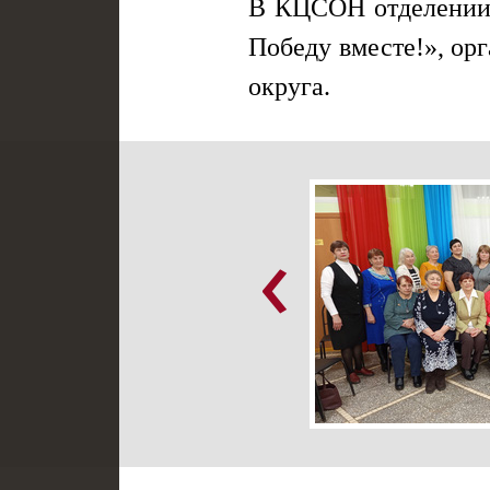
В КЦСОН отделении 
Победу вместе!», ор
округа.
‹