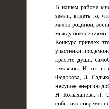
В нашем районе мно
земли, видеть то, ч
малой родиной, восп
между поколениями. 
Конкурс привлек чте
участники продемон
красоте души, само
земляков. И это со
Федорова, З. Садык
несущее энергию доб
Н. Колыханова, Л. С
событиях современно