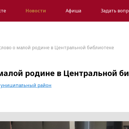
кте
Новости
Афиша
Задать вопр
слово о малой родине в Центральной библиотеке
малой родине в Центральной б
муниципальный район