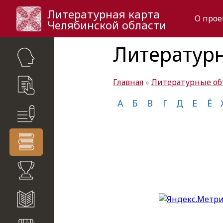
Литературная карта
О прое
Челябинской области
Литератур
Главная
»
Литературные о
критики
А
Б
В
Г
Д
Е
Ё
динения
ии
налы