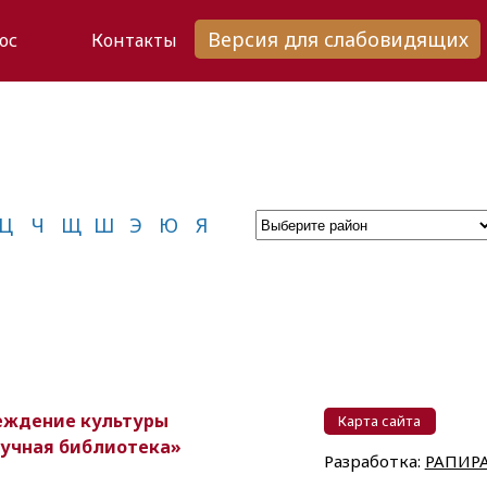
Версия для слабовидящих
ос
Контакты
Ц
Ч
Щ
Ш
Э
Ю
Я
реждение культуры
Карта сайта
аучная библиотека»
Разработка:
РАПИР