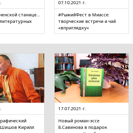
.
07.10.2021 г.
ненской станице…
#РыжийФест в Миассе:
 литературных
творческие встречи и чай
«вприглядку»
.
17.07.2021 г.
графический
Новый роман-эссе
 «Шишов Кирилл
Б.Савинова в подарок