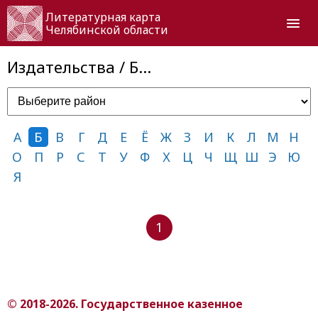
Литературная карта
Челябинской области
Издательства / Б…
А
Б
В
Г
Д
Е
Ё
Ж
З
И
К
Л
М
Н
О
П
Р
С
Т
У
Ф
Х
Ц
Ч
Щ
Ш
Э
Ю
Я
1
© 2018-2026. Государственное казенное