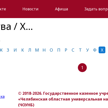
кте
Новости
Афиша
Задать вопр
ва / Х…
…
Ж
З
И
К
Л
М
Н
О
П
Р
С
Т
У
Ф
Х
1
© 2018-2026. Государственное казенное уч
«Челябинская областная универсальная н
(ЧОУНБ)