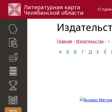
Литературная карта
О прое
Челябинской области
Издательст
Главная
»
Издательства
» Х
критики
А
Б
В
Г
Д
Е
Ё
динения
ии
налы