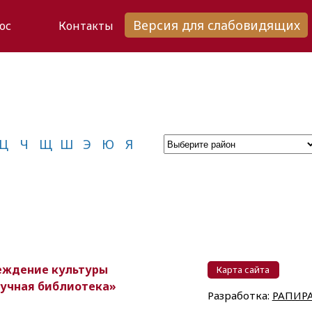
Версия для слабовидящих
ос
Контакты
Ц
Ч
Щ
Ш
Э
Ю
Я
реждение культуры
Карта сайта
аучная библиотека»
Разработка:
РАПИР